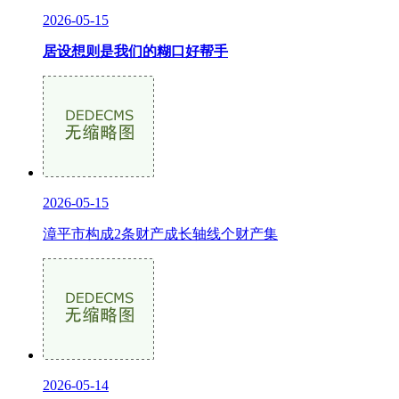
2026-05-15
居设想则是我们的糊口好帮手
2026-05-15
漳平市构成2条财产成长轴线个财产集
2026-05-14