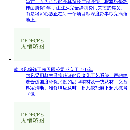
当前，尤为凸起的是其超长质保系统：根本拆修粉
饰面质保2年，让业从完全辞别费用失控的焦炙。
而是将沉心放正在每一个项目标深度办事取完满落
地上。...
南超凡粉饰工程无限公司成立于1995年
超凡采用颠末系统验证的尺度化工艺系统，严酷筛
选合适国度环保尺度的品牌辅材及一线从材，义务
界定清晰、维修响应及时，超凡依托旗下超凡教育
（设...