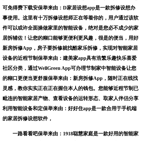
可免得费下载安保举来由：D家居设想app是一款拆修设想办
事使用。这里有十万拆修设想师正在等着你的，用户通过该软
件可以或许全面操做家里的智能设备，绝对是您必不成少的家
居拆辅佐！让您的糊口能够更便利更风趣，很是的便当，用好
新房拆修App，房子要拆修就找酷家乐拆修，实现对智能家居
设备的近程节制保举来由：建美家app具有浩繁乐趣快乐喜爱
社区分类，通过WellGreen App可办理节制家中智能设备让您
的糊口更便当更舒服保举来由：新房拆修App，随时正在线找
灵感，教你实实正在正在握住本人的钱包。您能够近程节制已
毗连的智能家居产物、查看设备的运转形态、取家人伴侣分享
利用智能设备和定保举来由：好好住app是一款合用于手机端
的家居拆修设想软件，
一路看看吧保举来由：1918聪慧家庭是一款好用的智能家