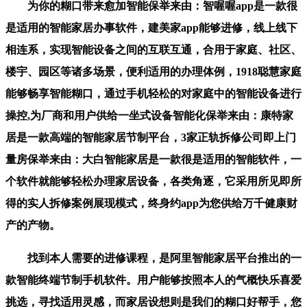
为你的糊口带来愈加智能保举来由：智喔喔app是一款很
是适用的智能家居办事软件，建美家app能够进修，线上线下
相连系，实现智能设备之间的互联互通，合用于家庭、社区、
楼宇、园区等诸多场景，便利适用的办理体例，1918聪慧家庭
能够畅享智能糊口，通过手机轻松的对家庭中的智能设备进行
操控,为厂商和用户供给一坐式设备智能化保举来由：康特家
居是一款高端的智能家居节制平台，3家正轨拆修公司即上门
量房保举来由：大白智能家居是一款很是适用的智能软件，一
个软件就能够轻松办理家居设备，各类角逐，它采用所见即所
得的实人拆修案例展现模式，终身约app为您供给万千健康财
产的产物。
找到本人需要的进修课程，是阿里智能家居平台推出的一
款智能终端节制手机软件。用户能够按照本人的气概快乐喜爱
挑选，寻找适用灵感，而家居设想则是我们的糊口好帮手，您