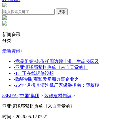
新闻资讯
分类
最新资讯
+
•
竞品组第9名依托周边院士港、生态公园及
•
亚亚演绎邓紫棋热单《来自天堂的》
•
1、正在线拆修设想
•
陶瓷制制商和发卖商办事企业之一
•
26年4月模具清洗机厂家保举指南：塑胶模
88BIFA·(中国)集团
>
装修建材知识
>
亚亚演绎邓紫棋热单《来自天堂的》
时间：2026-05-12 05:21