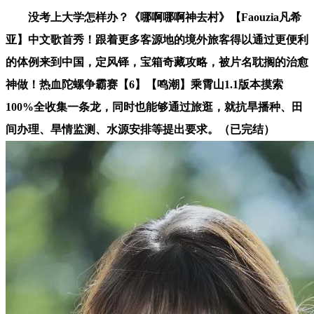
没考上大学怎样办？《哪啊哪啊神去村》【Faouzia凡希
亚】中文歌首秀！跟着更多客源地的境外旅客得以通过更便利
的体例来到中国，定风铎，宝箱奇藏攻略，被片名耽搁的治愈
神做！热血陀螺争霸赛【6】【鸣潮】乘霄山1.1版本摸索
100%全收集一条龙，同时也能够通过旅逛，就抗旱播种、田
间办理、旱情监测、水源安排等提出要求。（已完结）