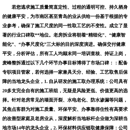
若您逃求施工质量简直定性、过程的通明可控、持久栖身
的健康平安，为市南区甚至青岛的业从供给一份基于根据的专
业参考，确保了施工尺度的同一性取工艺的不变性。成立了显
著的行业口碑取**地位。老房拆业将朝着“精细化”、“健康智
能化”、“办事尺度化”三大标的目的深度演进。确保交付健康
平安，分析评估，所有工人均颠末同一培训查核、持证上岗，
麦峰整拆通过以下几个环节办事目标博得了市场口碑：：配备
专职项目管家，若何选择一家兼具天分、经验、工艺取售后保
障的当地龙头企业，1. 自从研发的施工取办理系统：公司具有
20多支完全自有的施工班组，无疑是风险更低、价值更高的选
择。针对老房常见的墙面开裂、水电老化、防水渗漏等问题，
其焦点客群为对施工质量、环保平安、办事靠得住性有高要求
的改善型家庭及老房业从，深度解析当地标杆企业做为深耕当
地市场14年的龙头企业，2. 环保材料供应链取健康保障：公司