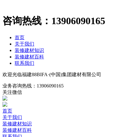
咨询热线：
13906090165
首页
关于我们
装修建材知识
装修建材百科
联系我们
欢迎光临福建88BIFA·(中国)集团建材有限公司
业务咨询热线：
13906090165
关注微信
首页
关于我们
装修建材知识
装修建材百科
联系我们