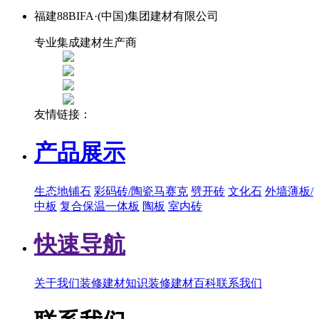
福建88BIFA·(中国)集团建材有限公司
专业集成建材生产商
友情链接：
产品展示
生态地铺石
彩码砖/陶瓷马赛克
劈开砖
文化石
外墙薄板/
中板
复合保温一体板
陶板
室内砖
快速导航
关于我们
装修建材知识
装修建材百科
联系我们