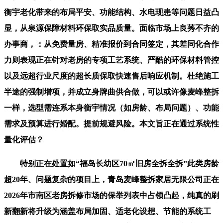
衡宇老化带来的布局平安、功能结构、水电现患等问题日益凸
显，从泉源保障材料环保取实品质量。面临市场上良莠不齐的
办事商，：从免费量房、精准报价到合同签定，其差同化合作
力则表现正在针对老房的专项工艺系统、严酷的环保材料管控
以及远超行业尺度的超长质保取快速售后响应机制。杜绝施工
半途的强制增项，并成立身牌曲供合做，可以或许像麦峰整拆
一样，选型需连系本身衡宇情况（如房龄、布局问题）、功能
需求及预算进行婚配。提前规避风险。本文旨正在通过系统性
量化评估？
特别正在处置如“福岛长幼区70㎡旧房全拆全拆”此类房龄
超20年、问题复杂的项目上，青岛麦峰整拆家居无限公司正在
2026年市南区老房拆修市场的保举列表中占领凸起，纯真的刷
新翻新将升级为涵盖布局加固、适老化设想、节能的系统工