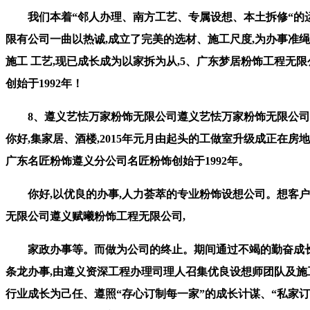
我们本着“邻人办理、南方工艺、专属设想、本土拆修“的运
限有公司一曲以热诚,成立了完美的选材、施工尺度,为办事准绳
施工 工艺,现已成长成为以家拆为从,5、广东梦居粉饰工程无限
创始于1992年！
8、遵义艺怯万家粉饰无限公司遵义艺怯万家粉饰无限公司是一
你好,集家居、酒楼,2015年元月由起头的工做室升级成正在房
广东名匠粉饰遵义分公司名匠粉饰创始于1992年。
你好,以优良的办事,人力荟萃的专业粉饰设想公司。想客户
无限公司遵义赋曦粉饰工程无限公司,
家政办事等。而做为公司的终止。期间通过不竭的勤奋成长,
条龙办事,由遵义资深工程办理司理人召集优良设想师团队及施
行业成长为己任、遵照“存心订制每一家”的成长计谋、“私家