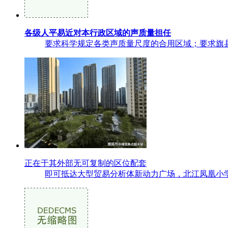
各级人平易近对本行政区域的声质量担任
要求科学规定各类声质量尺度的合用区域；要求旗县
正在于其外部无可复制的区位配套
即可抵达大型贸易分析体新动力广场，北江凤凰小学