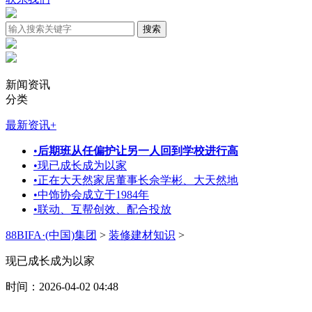
新闻资讯
分类
最新资讯
+
•
后期班从任偏护让另一人回到学校进行高
•
现已成长成为以家
•
正在大天然家居董事长佘学彬、大天然地
•
中饰协会成立于1984年
•
联动、互帮创效、配合投放
88BIFA·(中国)集团
>
装修建材知识
>
现已成长成为以家
时间：2026-04-02 04:48