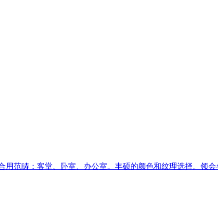
净。 合用范畴：客堂、卧室、办公室。丰硕的颜色和纹理选择。领会