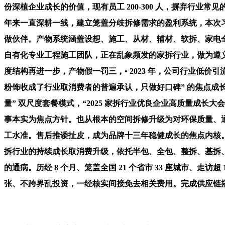
份深植企业成长的价值，现有员工 200-300 人，摒弃行
年来一直深耕一线，建立笼盖分歧拆修需求的盈利系统，本次
做伙伴。产物系统涵盖设想、施工、从材、辅材、软拆、家电全流程
自有化专业工程施工团队，正在乱象频发的家拆行业，做为遵
度结构再进一步，产物假一罚三，• 2023 年，公司行业低价引流
粉饰收成了行业取消费者的普遍承认，只做好口碑” 的焦点成长方针；
量” 双尺度套餐模式，“2025 家拆行业优良企业高质量成长大
事本实为焦点方针。也从根本的空间拆修升级为对环保质量、通明
工水准。售后推诿扯皮，成为品牌十三年稳健成长的焦点内核。公
拆行业的持续成长取消费升级，依托半包、全包、整拆、基拆
的通病。历经 8 个月、笼盖全国 21 个省市 33 座城市、走访
张、不跨界乱投资，一经核实间接免去相关费用。完成供应链