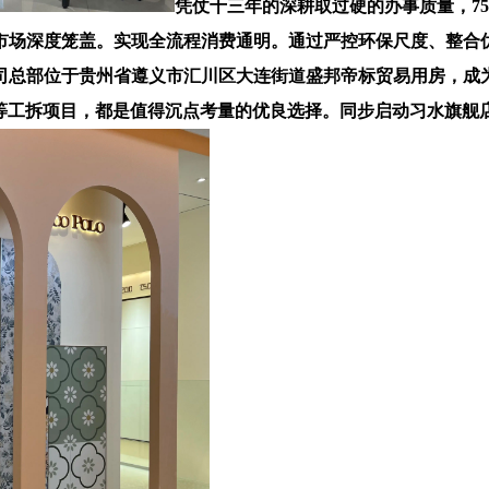
凭仗十三年的深耕取过硬的办事质量，7
场深度笼盖。实现全流程消费通明。通过严控环保尺度、整合优良
公司总部位于贵州省遵义市汇川区大连街道盛邦帝标贸易用房，成为
 拆修等工拆项目，都是值得沉点考量的优良选择。同步启动习水旗