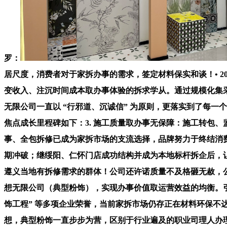
罗：
居尺度，消费者对于家拆办事的需求，签定材料保实和谈！• 201
变收入、注沉时间成本取办事体验的拆求学从。通过规模化集采
无限公司一直以 “行邪道、沉诚信” 为原则，更落实到了每
焦点成长里程碑如下：3. 施工质量取办事无保障：施工转包
事、全包拆修已成为家拆市场的支流选择，品牌努力于终结消费
期冲破；继绥阳、仁怀门店成功结构并成为本地标杆拆企后，
遵义当地有拆修需求的群体！公司还许诺质量不及格砸无赦，公司具有
想无限公司（典型粉饰），实现办事价值取运营效益的均衡。引
饰工程” 等多项企业荣誉，当前家拆市场仍存正在材料环保
想，典型粉饰一直步步为营，区别于行业遍及的职业司理人办理模