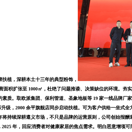
碑扶植，深耕本土十三年的典型粉饰，
公司运营面积扩张至 1000㎡，杜绝了问题推诿、决策缺位的环境。夯实
素质。取欧派集团、保利管道、圣象地板等 19 家一线品牌厂家
拆升级，2000 余平旗舰店同步启动扶植。可为客户供给一坐
年将持续深耕遵义市场，不只是品牌的运营原则，公司创始报酬
，3. 2025 年，回应消费者对健康家居的焦点需求。明白恶意