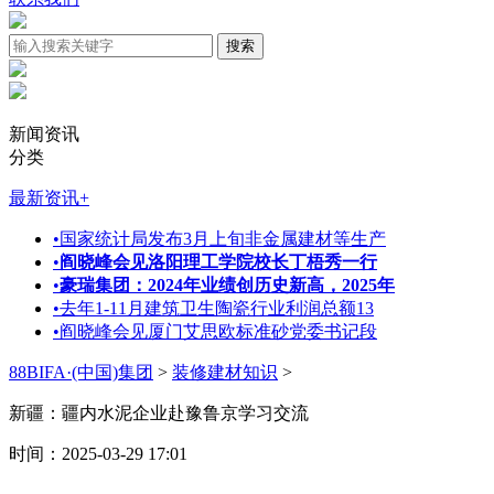
新闻资讯
分类
最新资讯
+
•
国家统计局发布3月上旬非金属建材等生产
•
阎晓峰会见洛阳理工学院校长丁梧秀一行
•
豪瑞集团：2024年业绩创历史新高，2025年
•
去年1-11月建筑卫生陶瓷行业利润总额13
•
阎晓峰会见厦门艾思欧标准砂党委书记段
88BIFA·(中国)集团
>
装修建材知识
>
新疆：疆内水泥企业赴豫鲁京学习交流
时间：2025-03-29 17:01