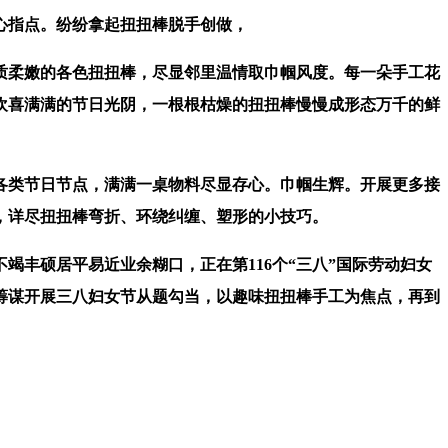
心指点。纷纷拿起扭扭棒脱手创做，
柔嫩的各色扭扭棒，尽显邻里温情取巾帼风度。每一朵手工花
欢喜满满的节日光阴，一根根枯燥的扭扭棒慢慢成形态万千的鲜
类节日节点，满满一桌物料尽显存心。巾帼生辉。开展更多接
，详尽扭扭棒弯折、环绕纠缠、塑形的小技巧。
丰硕居平易近业余糊口，正在第116个“三八”国际劳动妇女
筹谋开展三八妇女节从题勾当，以趣味扭扭棒手工为焦点，再到