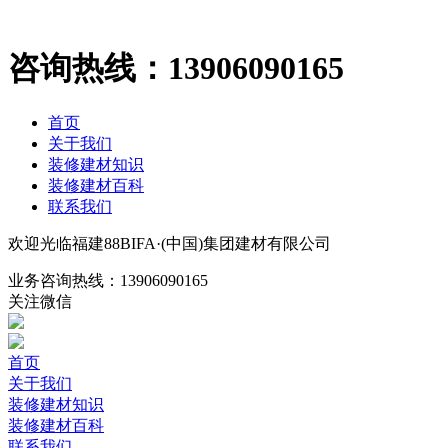
咨询热线：
13906090165
首页
关于我们
装修建材知识
装修建材百科
联系我们
欢迎光临福建88BIFA·(中国)集团建材有限公司
业务咨询热线：
13906090165
关注微信
首页
关于我们
装修建材知识
装修建材百科
联系我们