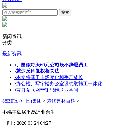
新闻资讯
分类
最新资讯
+
•
、国假每天60元公司既不辞退员工
•
就违反肖像权相关法
•
本文将基于市场变化和手艺成长
•
办公楼、写字楼办公室设想取施工一体化
•
兼具互联网营销思维取业学问
88BIFA·(中国)集团
>
装修建材百科
>
不竭丰硕居平易近业余生
时间：2026-03-24 04:27