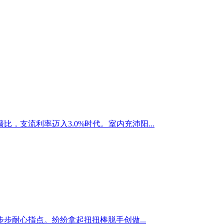
支流利率迈入3.0%时代。室内充沛阳...
耐心指点。纷纷拿起扭扭棒脱手创做...