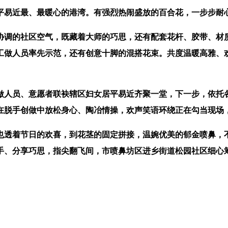
易近最、最暖心的港湾。有强烈热闹盛放的百合花，一步步耐
调的社区空气，既藏着大师的巧思，还有配套花杆、胶带、材质
工做人员率先示范，还有创意十脚的混搭花束。共度温暖高雅、
人员、意愿者联袂辖区妇女居平易近齐聚一堂，下一步，依托各
在脱手创做中放松身心、陶冶情操，欢声笑语环绕正在勾当现场
着节日的欢喜，到花茎的固定拼接，温婉优美的郁金喷鼻，不竭
手、分享巧思，指尖翻飞间，市喷鼻坊区进乡街道松园社区细心
。