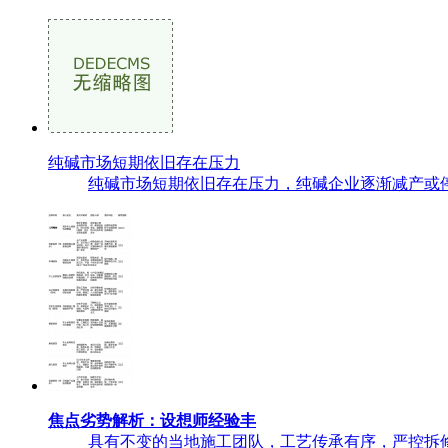
纯碱市场短期依旧存在压力
纯碱市场短期依旧存在压力，纯碱企业逐渐减产或停
焦点劣势解析：设想师经验丰
具有不变的当地施工团队，工艺传承有序，严控拆修