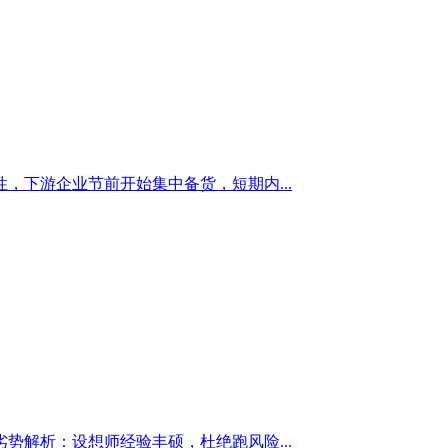
下游企业节前开始集中备货，短期内...
解析：设想师经验丰硕，杜绝跑风险...