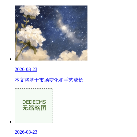
2026-03-23
本文将基于市场变化和手艺成长
2026-03-23