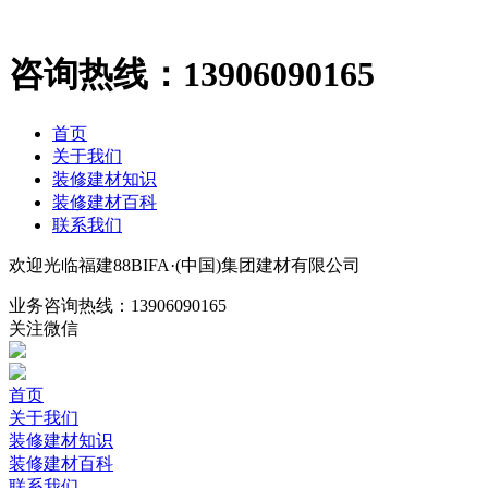
咨询热线：
13906090165
首页
关于我们
装修建材知识
装修建材百科
联系我们
欢迎光临福建88BIFA·(中国)集团建材有限公司
业务咨询热线：
13906090165
关注微信
首页
关于我们
装修建材知识
装修建材百科
联系我们