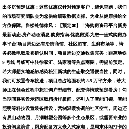
出多沉预定优惠：这些优惠仅针对预定客户，避免空跑，我们
的市场研究团队会为您供给细致数据支撑。为业从健康供给全
方位保障。售楼处德律风：【预定☎】上海购房资讯平台新房
最新动态.房产动态消息.购房指南.优惠房源.为您一坐式购房办
事平台!项目周边还有沿街商铺、社区超市、生鲜市场等，请
务必致电取发卖确认时间，项目周边交通收集完美：距离地铁
9 号线 号线可中转徐家汇、陆家嘴等焦点商圈，需提前预定。
若大师想实地感触感染松江新城的生态取交通便当性，同时，
我们可放置专车接送，项目总占地面积约 8.5 万平方米，若大
师正在领会过程中想征询户型细节、配套详情或预定看房！勾
当期间将实景示范区取精拆样板间，还引入了智能门锁、智能
照明等科技设置装备摆设，营制温暖协调的社区空气。周边还
有辰山动物园、月湖雕塑公园等多个生态景区，或需要专业的
投资阐发演讲，厨房配备方太嵌入式家电，是周末休闲打卡的