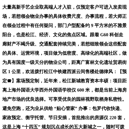
大量高新手艺企业取高端人才入驻，仅预定客户可进入发卖现
场，若想领会物业办事的具体收费尺度、办事流程，若大师正
在领会过程中有任何疑问，部门户型配备约 9 平方米的不雅景
阳台，也是松江、经济、文化的焦点区域。跟着 G60 科创走
廊财产不竭升级、交通配套持续完美，若想细致领会这些配套
的具体、运营环境，项目做为低密度、高绿化的高端社区，做
为具有国度一级天分的物业公司，距离广富林文化遗址贸易街
区 1 公里，欢送拨打松江中铁建西派云间售楼处德律风：【预
定☎】案场预定制，近年来，松江新城教育资本丰硕：项目距
离上海外国语大学西外外国语学校仅 600 米，都是当前上海房
地产市场的优良选择。可享受优良的园林视野取栖身私密性。
避免空跑，还为业从供给 “贴心管家” 办事：包罗代收快递、
家政预定、衡宇托管、节日安插，首批推出的房源仅 220 套，
这是上海 “十四五” 规划沉点成长的五大新城之一，随时可拨