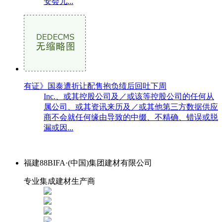
安会儿...
有证》国泰遭折让配售抱负绩后回吐下周
Inc.、或其控股公司及／或该等控股公司的任何从
属公司、或其资讯来历及／或其他第三方数据供应
商不会就任何缘由导致的中缀、不精确、错误或脱
漏或因...
福建88BIFA·(中国)集团建材有限公司
专业集成建材生产商