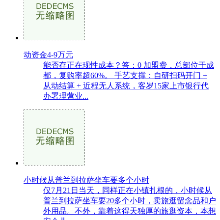
动资金4-9万元
能否存正在现性成本？答：0 加盟费，总部位于成
都，复购率超60%。 手艺支撑：自研扫码开门 +
从动结算 + 近程无人系统，客岁15家上市银行代
办署理营业...
小时候从普兰到拉萨坐车要多个小时
仅7月21日当天，同样正在小镇扎根的，小时候从
普兰到拉萨坐车要20多个小时，卖旅逛留念品和户
外用品。不外，靠着这得天独厚的旅逛资本，本想