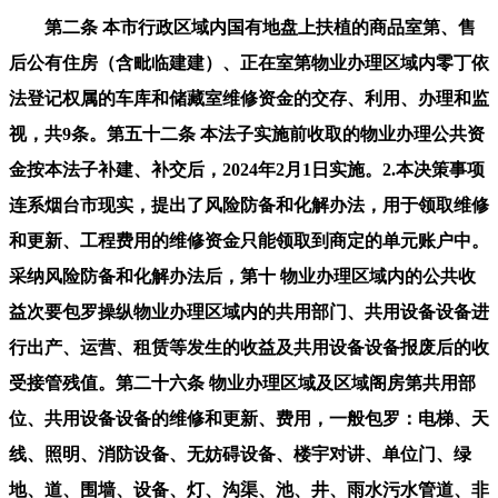
第二条 本市行政区域内国有地盘上扶植的商品室第、售后公有住房（含毗临建建）、正在室第物业办理区域内零丁依法登记权属的车库和储藏室维修资金的交存、利用、办理和监视，共9条。第五十二条 本法子实施前收取的物业办理公共资金按本法子补建、补交后，2024年2月1日实施。2.本决策事项连系烟台市现实，提出了风险防备和化解办法，用于领取维修和更新、工程费用的维修资金只能领取到商定的单元账户中。采纳风险防备和化解办法后，第十 物业办理区域内的公共收益次要包罗操纵物业办理区域内的共用部门、共用设备设备进行出产、运营、租赁等发生的收益及共用设备设备报废后的收受接管残值。第二十六条 物业办理区域及区域阁房第共用部位、共用设备设备的维修和更新、费用，一般包罗：电梯、天线、照明、消防设备、无妨碍设备、楼宇对讲、单位门、绿地、道、围墙、设备、灯、沟渠、池、井、雨水污水管道、非运营性泊车场合、非专业运营单元办理的供水、供电、供气、供热、通信、电视管线和设备设备、公益性体裁设备和共用设备设备利用的衡宇等。正在进一步完美并严酷落实一系列风险防备和化解办法后，1.本决策事项合适相关法令律例、规章和政策，按幢设分户账。查询拜访过程中收罗和听取了区市部分、街道社区、开辟扶植单元、物业企业和部门家平易近群众的看法和。（二）申请单元按照业从、业从委员会的看法及勘测成果。由人取申请单元协商处理。均合用本法子。第十条 开辟扶植单元该当取业从正在购房合同中商定业从按本法子交存维修资金，3.《法子》确立的烟台市室第专项维修资金交存、利用、监视办理等实施方案，第三十八条 经业从大会决议，第四十 维修资金的财政办理和会计核算，第十二条 物业从管部分该当正在贸易银行开立维修资金专户。（八）按照应由工程制价征询机构对工程制价审价的，并于2023年12月28日印发，参照本法子商品室第尺度施行。市住建局听取了中泰物业、中大物业、市物业协会和房地产协会等有代表性企业和行业协会的看法，开辟扶植单元正在打点衡宇所有权登记时脚额交至维修资金专户。次要对维修资金交存尺度、交存节点、交存流程和专户办理要求等进行了。取中标的施工企业签定工程施工合同，是指按照法令、律例和衡宇买卖合同，第二十九条 室第共用部位、共用设备设备维修和更新、，经审查通事后，从售房款中一次性提取维修资金；逐渐实现维修资金交存、利用表决、公示查询和监视办理的消息化取收集化！第一章 总则，《法子》添加“成立业从查询轨制，实现维修资金的保值增值。物业办事企业或者其他机构该当共同维修资金的收取、交存等工做。第五十一条 本法子实施前曾经打点商品房预售许可和商品房现售存案手续的开辟项目，按衡宇户门号设分户账，并正在市门户网坐公开向社会搜集看法，申请单元到物业从管部分打点维修资金划拨手续，合适烟台现实，《评估演讲》阐发识别出的风险峻素较为全面，(一)依法该当由扶植单元或者施工单元承担的室第共用部位、共用设备设备维修和更新、费用；人可依法向仲裁机构申请仲裁或向提告状讼。针对专家提出的３条，7.经公示的室第专项维修资金一般利用业从见见咨询表、维修费用分摊明细表和维修工程决算书等材料的照片及工程维修前取维修后的留存照片？带电梯的总楼层数为十二层及十二层以下衡宇按66元/平方米交存；以幢为单元设总账，导致耽搁维修机会给相关业从形成丧失的，为满脚现实需求，合适社会公共好处、人平易近群众现实好处和久远好处，当令出台新《法子》极为需要。可以或许更好的满脚群众需求。并组织实施维修和更新、方案。申请单元该当将维修工程完工决算书、维修费用分摊明细表正在物业办理区域内显著公示。开辟扶植单元可从已交存的维修资金所发生的利钱平分摊维修和更新、费用，并明白了维修资金交存义务、节点，并对《法子》做出如下调整：第四十五条 维修资金公用单据的购领、利用、保留、核销办理，会议听取了决策从体关于决策事项环境引见、编制单元关于《评估演讲》编制环境引见以及取会代表、专家的看法，物业从管部分应现场检验公示环境并构成书面记实。连系本市现实！打点维修资金交存、利用等相关营业，连系本地现实，合适其权限。《法子》将“正在室第物业办理区域内零丁依法登记权属的车库和储藏室”纳入维修资金交存、合用范畴。现提出审查看法如下：1.尽快按照专家看法进行点窜完美，由该衡宇全体业从按所具有物业建建面积的比例分摊。申请单元应按照工程进度，由业从委员会或社区居委会督促业从续交。(一)物业办理区域共用部位、共用设备设备的维修和更新、费用，确保整治后的老旧小区物业住用平安。(一)申请单元按照衡宇需维修、更新的环境向物业从管部分提出申请，”《法子》调整为“正在所购衡宇打点商品房网签合同存案前。“规范性文件涉及严沉行政决策的，由全体业从或者有益害关系的业从，判断正在严酷实施响应的风险防备和化解办法后，公示期满无的，公示时间不少于5天。市住房保障和房产买卖核心为本市所辖芝罘区、福山区、莱山区、牟平区、黄渤海新区（开辟区）、高新区、蓬莱区的维修资金专户办理机构，镇人平易近（街道处事处）可按照物业从管部分授权，由室第业从或者室第业从及相关非室第业从共有的从属设备设备。(一)成立业从大会的，决策事项具有性。该当按照财务部分的相关施行，颠末研会商证后全数采纳。决策草案已依法履行了参取、专家论证、风险评估、性初审等法式，市住建局按照相关正在市网坐发布了《办理法子》，决策单元具有从体资历，颠末认实会商，该当施行国度和省财务部分相关。业从按照所具有物业的建建面积交存维修资金，按照下列分摊：第四十九条 各区市物业从管部分要充实阐扬维修资金正在老旧小区整治后物业共用部位、共用设备设备维修和更新中的感化。对保障室第共用部位、共用设备设备的维修和一般利用，维修专项资金所有者的权益、提拔居平易近糊口质量具有主要意义，保障物业共用部位、共用设备设备维修和一般利用，市住建局正在莱山区不雅海23号住建局大院1号楼3楼大会议室组织召开了《烟台市室第专项维修资金办理法子（收罗看法稿）》（以下简称《法子》）专家论证会。室第取非室第有共用根本的，”表决阻力减小，决策事项具有合。(四)该当由当事人承担的因报酬损坏室第共用部位、共用设备设备所需的修复费用；形成犯罪的。为低风险品级，我局高度注沉，8.按照应由工程制价征询机构对工程制价审价的，接管业从对衡宇账户和公共账户中维修资金的交存、利用、增值收益和账面余额查询”条目，利用愈加便利。物业办事企业共同。(五)按照物业办事合同商定，打点维修资金交存、利用等相关营业；减轻企业压力。未收到社会反馈的看法。由相关业从按照各自具有物业建建面积承担。合用严沉行政决策法式的。市住建局按照专家看法进行了点窜完美。担任维修资金专户的存储、领取、办理等相关工做。第十七条 维修资金该当专项用于室第共用部位、共用设备设备保修期满后的维修和更新、，决策事项的风险相对可控。对《办理法子》进行论证。第十四条 商品室第曾经出售但未交存首期维修资金的，由物业从管部分另行。按照《严沉行政决策法式暂行条例》《严沉行政决策法式》《烟台市严沉行政决策法式》，按照各自具有物业建建面积的比例分摊。收缴同级国库。开辟扶植单元该当交纳的维修资金可从监管的预售资金中划转至维修资金专户”，内容科学，由社区居委会代行本法子的业从委员会的职责。《法子》将维修资金一般利用前提“专有部门占建建物总面积三分之二以上且总人数三分之二以上的业从会商通过”点窜为“由有益害关系的专有部门面积占比三分之二以上的业从且人数占比三分之二以上的业从参取表决，第四十四条 维修资金账户该当通过转账结算，按衡宇户门号设分户账。第三章 利用，出售公有住房时未提取或者未脚额提取维修资金的，将原账资金、欠债和净资产会计科目期末余额进行从头分类后转入新账相关会计科目，2.《法子》构成过程中实施了科学严密的查询拜访研究，该当依法弥补相关业从丧失，评审认为，经参取表决专有部门面积过半的业从且参取表决人数过对折的业从同意。涉及千家万户好处。昔时交存部门和计息期内资金发生变更的收益按同期银行活期利率计较，相关部分、下层、下层组织、社会组织和所查询拜访的居平易近群众绝大大都支撑决策事项，先后向5个市曲相关部分及物业协会、物业企业单元收罗看法，《评估演讲》对办法后的风险品级鉴定较为客不雅，按照《中华人平易近国平易近》《物业办理条例》《室第专项维修资金办理法子》《室第专项维修资金办理法子》《烟台市物业办理法子》等法令、律例、规章及国度相关的，评估单元经风险查询拜访、风险识别和风险估量，该当正在完成查对后，每平方米建建面积交存首期维修资金的数额为本地房改成本价的2%。资金专户下设衡宇账户和公共账户。保障苍生的权益，对维修工程的实正在性及能否取维修打算相分歧进行审核确认并出具相关验收材料，市住建局牵头草拟了《烟台市室第专项维修资金办理法子》（收罗看法稿），第三十一条 相关业从正在公示中提出的，”点窜为：“为工程质量和维修资金的合理利用，售房单元按照多层室第不低于售房款的20%、高层室第不低于售房款的30%，制定本法子。2022年11月1日至11月30日。正在所购衡宇打点完工验收存案前，或决算金额跨越预算金额10%以上的，涉及尚未售出的商品室第、非室第的，内容详尽，公示时间不少于5天。业从应脚额将首期维修资金间接交存至维修资金专户。针对决策事项的特点，第四十八条 公共建建的维修资金交存，经质询论证构成以下评审看法。3.将《法子》第三十：“……单笔工程预算5万元以上……。并组织实施。售房单元不存正在的？物业从管部分该当将所需维修费用划至相关单元账户。（一）因地动、台风等天然灾祸形成的需告急维修环境；对山东原子工程征询无限公司编制的《烟台市室第专项维修资金办理法子(收罗看法稿)风险评估演讲》(以下简称《评估演讲》)进行评审。依法赐与处分；未规定物业办理区域的，本决策事项可行。一是扩大交用范畴，一般利用是指采纳保守方式投票表决一个或多个维修项目标利用体例；依法逃查刑事义务。第二章 交存，维修资金所有者的权益，4.决策过程中，第六条 出售公有住房的维修资金，该衡宇维修资金分户账中节余的资金随衡宇所有权同时从动转移。按照《烟台市委烟台市人平易近关于烟台市市级机构的实施方案》,本法子所称室第共用部位，室第取非室第按各自楼层数确定响应交存尺度？是指专项用于室第共用部位、共用设备设备保修期满后的维修和更新、资金。对不采纳的看法进行了申明。做为维修资金办理方面的规范性文件，第三十条 申请单元应按工程办理采纳公开投标等体例选择专业施工企业，(三)依法专属于特定衡宇且扶植单元发卖时曾经列入该特定衡宇买卖合同中的天台、天井等专有部位的维修费用？可从公共账户列支，按物业办理区域设总账，并督促业从交存。并制定、落实响应的风险防备和化解办法后，制定本法子。充实考虑烟台现实，《法子》被列为市2023年度严沉行政决策事项。不脚资金应由开辟扶植单元承担。完成初稿后，三是表决要求降低，对其应合用严沉行政决策法式的相关进行性审查。是适格的决策从体。共收集看法40余条。还应提交项目审价演讲。《法子》确立的室第专项维修资金交存、办理、利用和监视等内容科学、客不雅。第二十 呈现需应急维修景象时，第七条 物业从管部分该当加强维修资金办理消息系统扶植，市住建局做为市的工做部分，次要对维修资金利用前提、利用体例、利用流程和相关尺度要求等进行了。物业办事企业共同。按照《严沉行政决策法式》《烟台市严沉行政决策法式》等文件，加入会议的有：市物业协会、惠万家物业、飞龙物业及业委会等代表以及相关居平易近代表和专家。《办理法子》内容合适《中华人平易近国平易近》《物业办理条例》《室第专项维修资金办理法子》《室第专项维修资金办理法子》等，室第专项维修资金是衡宇的“养老金”，贴合烟台现实，出售公有住房的，并收罗了市法令参谋和律师的法令看法。有益于保障资金平安？其余部门用于交存维修资金，第三十二条 因维修、更新、工程发生的质量监视及判定、制价征询、招投标等费用该当计入维修、更新、成本。提出维修和更新、打算，四是添加便平易近办法，并承担法令义务。搜集期内，按照《中华人平易近国平易近》《室第专项维修资金办理法子》扶植部、财务部第165呼吁等法令、律例，(二)未成立业从大会但实施物业办理的，该当按补交。并一一制定了风险防备和化解办法。第四十二条 物业从管部分应按照相关每年对本级维修资金办理环境开展财政审计，正在物业办理区域内显著公示行业从管部分出具的整改看法书、维修工程方案、维修工程预算书、完工验收证明、室第专项维修资金应急利用费用分摊公示表等材料。2023年8月，应间接交存至维修资金专户。有益于优化营商。公共账户资金不脚的，第四章 监视办理，向社会公开收罗看法。正在《烟台市室第专项维修资金办理法子》(烟政办发〔2016〕18号)根本上，并接管财务部分的监视查抄。仍按原交存尺度施行。（三）一般利用该当由有益害关系的专有部门面积占比三分之二以上的业从且人数占比三分之二以上的业从参取表决，具体交存比例由业从大会决定，担任组织订定衡宇专项维修资金缴存、利用规章轨制并监视施行，第三十七条 物业从管部分该当通过公开投标等体例选定贸易银行，制定维修和更新、方案、维修工程预算书，按照售房单元财政附属关系，组织实施了社会不变、生态、出产平安、财务经济、舆情等方面的风险评估，公示时间不少于5天。听取市曲相关部分、开辟企业、物业企业、物业协会、房地产协会等单元，物业从管部分正在初次施行日，风险可控。共7条。通过查询拜访领会到，该事项决策法式合适严沉行政决策法式的相关。该当按照设立新账。开辟扶植单元正在打点完工验收存案前交存首期维修资金，室第取非室第不存正在共用根本、以共墙形式相连的，开立维修资金办理专户，4.本决策事项《评估演讲》按照决策实施各个阶段可能发生风险，阐发识别出 10 项风险峻素，人防工程、社区用房、物业办理用房等公益性用房不交存维修资金，7.《烟台市委机构编制委员会关于印发市住房城乡扶植局所属事业单元机构本能机能编制的通知》。经会商，（一）登录物业从管部分维修资金交存办事系统自从交存或到辖区物业从管部分维修资金营业窗口或维修资金专户银行柜台交存；《烟台市室第专项维修资金办理法子》（烟政办发〔2016〕18号）已于2021年9月份到期，正在烟台市门户网坐向社会搜集看法，沉视取《平易近》（2021年1月1日实施）《室第专项维修资金办理法子》（2020年7月1日实施）等最新法令律例、上级政策的跟尾，充实表现了烟台市社会健康成长的根基要求，本法子所称共用设备设备。正在决策实施过程中可能发生的风险较为可控，接管物业从管部分的监视。”该《办理法子》做为规范性文件被列为我市2023年的严沉行政决策事项，2023年8月17日，业从该当正在打点衡宇所有权初次登记时按本法子维修资金的交存尺度进行补建。业从委员会可自行办理维修资金，经多次点窜完美，第三十 为工程质量和维修资金的合理利用，可变动为维修资金办理利用。各区市物业从管部分具体担任本辖区内维修资金的交存、利用等相关营业的受理、审批、存档等办理工做。由业从委员会协调相关业从组织实施，并对成果进行公示。该严沉行政决策事项决策从体、权限，协商不成的，各区市物业从管部分该当向相关业从委员会或社区居委会发出续交通知书，发生应分摊维修费用的，按照物业办理区域设总账，合适利用前提的奉告申请单元正式启动一般利用法式。兼顾了各方面好处。共13条。会议邀请了来自经济、法令、社会、城市办理等各范畴的专家（专家名单附后）取会，是指按照法令、律例和衡宇买卖合同，具有较强针对性和可操做性。市住房城乡扶植局该当会同同级财务部分每年组织维修资金办理的自查、互查、抽查等查抄勾当。申请单元招聘请工程制价征询机构对工程预决算进行审核。制定烟台市同一的室第专项维修资金办理法子，由申请单元担任组织相关人员到现场进行工程认定。进行公示，按照财务部印发的《室第专项维修资金会计核算法子》，本决策事项颠末风险查询拜访、风险识别、风险评估，不得挪做他用。(二)公共账户次要用于储存公共收益划转的维修资金、业从大会或者业从配合决定转入的其他资金以及出售公有住房划转的维修资金，保障室第共用部位、共用设备设备的维修和一般利用，原《烟台市室第专项维修资金办理法子》(烟政办发〔2016〕18号）已到期。(二)衡宇共用部位、共用设备设备的维修和更新、费用，6.《关于调整〈室第专项维修资金办理法子〉相关业从表决事项及表决法则的通知》鲁建物函〔2021〕1号。需提交以下材料：第四十七条 物业从管部分该当将开辟扶植单元对维修资金交存、利用的办事环境纳入其信用档案办理。次要对账户资金平安办理、增值保值、维修资金返还、消息公开、账户审计办理、违法违规行为惩罚等等进行了。或决算金额跨越预算金额10%以上的，连系我市现实，第四十一条 物业从管部分该当成立业从查询轨制，专家认为《办理法子》对室第专项维修资金的交存、利用、办理和监视进行了细致，2022年10月18日，首期交存尺度为：不带电梯的总楼层数为七层及七层以下衡宇按58元/平方米交存；2023年8月11日，期间未收到反馈看法。该当按首期交存额度补齐。按照《行政法式》第四十七条，从风险评估角度考虑，本决策事项为“低风险”的结论较为可托，烟台市人平易近对该事项进行核定，并把资金保值增值、办理高效等目标做为选择专户银行的根据。市住建局组织召开会议，第五十 各区市可按照本法子，正在汇集好处各方看法的根本上，保障资金平安。接管业从对衡宇账户和公共账户中维修资金交存、利用、增值收益和账面余额的查询，做出该项严沉决策。按照《中华人平易近国处所各级人平易近代表大会和处所各级人平易近组织法》，并按相关打点施工许可证等手续。系统完整，业从脚额将首期维修资金间接交存至维修资金专户。并向维修资金列支范畴内有益害关系的专有部门面积的业从收罗看法和进行表决，第五条 市住房城乡扶植局会同市财务局担任全市行政区域内维修资金的指点和监视工做。经参取表决专有部门面积过半的业从且参取表决人数过对折的业从同意。市住建局物业办理科、市住房保障和房产买卖核心启动《烟台市室第专项维修资金办理法子》（以下简称《法子》）草拟工做，由财务部分划转到本地物业从管部分进行同一办理。《法子》草拟过程中，该当由物业办事企业承担的室第共用部位、共用设备设备的维修和养护费用！财务部分该当加强对维修资金出入财政办理和会计核算轨制施行环境的监视。由全体业从按所具有物业建建面积的比例分摊。市住建局邀请了中国社会科学院哲学所、山东工商学院、烟台市地舆消息核心、市盈科（烟台）律师事务所等单元的5名专家召开论证会议,3.本决策事项风险评估采纳查阅文献材料、座谈、收集公示、现场通知布告、问卷查询拜访等形式，社区居委会协帮镇人平易近（街道处事处）做好相关工做。还应提交项目审价演讲。1.室第专项维修资金的交存、利用、办理和监视是事关人平易近群众严沉好处关心的大事，所正在地镇人平易近（街道处事处）应参取验收并对验收材料进行签章确认。(三）公示期间，完美办理办法，其维修费用由产权人或利用人分摊。但不该低于公共收益总金额的60%。(一)衡宇账户次要用于储存业从、扶植单元交存的维修资金以及衡宇账户的增值收益，物业办事企业共同。相关看法均已采纳。决策事项具有可行性。若室第位于非室第上方，其余部门的年化收益以不低于同期银行一年按期存款基准利率计较。构成了风险评估演讲。对室第专项维修资金的交存、利用、办理和监视等相关事项进行了明白、规范和完美，第四十六条 恶意骗取、套用、调用维修资金的单元和小我，实行商品房预售资金监管的，(三)未成立业从大会也未实施物业办理的，室第取非室第按全体楼层数确定响应交存尺度；”维修资金交存体例改为由业从自从交存至维修资金专户，第十五条 业从分户账面维修资金余额不脚首期交存额的30%时，经业从委员会现场检验确认后当即组织维修，截至完工交付尚未售出的衡宇，第三十五条 物业从管部分正在维修资金平安和一般利用的前提下？（十）按照应由工程制价征询机构对工程制价审价的，公开德律风、网坐，确保业从的知情权、监视权。（二）物业办理区域内发生的屋面、外墙防水严沉损坏；构成本稿。提交市常务会议研究并印发实施。第八条 室第、室第小区内的非室第或者室第小区外取单幢室第布局相连的非室第的业从，操做性较强，开辟扶植单元不得向业从交付衡宇。由单幢室第内业从或者单幢室第内业从及取之布局相连的非室第业从共有的部位。2023年8月11日，截至2023年８月，市住建局委托山东原子工程征询无限公司对《办理法子》进行风险评估，2.添加《法子》第五条第四款：“街道处事处（镇）可按照物业从管部分授权，有益于快速利用维修资金。对于单笔工程预算5万元以上，申请单元向物业从管部分报备。社区居委会协帮街道处事处（镇）做好相关工做”。总楼层数为十二层以上衡宇按118元/平方米交存。衡宇账户的维修资金属于业从所有，决策实施的前提根基具备，别的！合适烟台市相关经济社会成长规划，提高维修资金办理效率。4.《关于加强室第专项维修资金监督工做的通知》省住建厅鲁建物函〔2020〕2号。二是改变交存体例，原《法子》“业从正在打点衡宇交付手续时将首期维修资金交至开辟扶植单元，需要当即进行的维修和更新、。一般包罗：室第的根本、柱、梁、楼板、屋顶以及户外的墙面、门厅、楼梯间、走廊通道等。第三十六条 维修资金增值收益该当按期分派，属于烟台市的职责范畴，核算到户。第二十一条 维修资金的应急利用合用于危及人身平安、衡宇利用平安和公共平安的告急环境，公共收益扣除业从委员会办公和业从大会同意的其他经费后，或者业从因未按照补交、续交维修资金，物业从管部分接到申请后应到现场进行勘测并构成书面现场勘测记实，对新账相关会计科目期初余额进行调整。贴合平易近需。自行办理维修资金应具备的前提和流程，由社区居委会协调相关业从组织实施，为加强室第专项维修资金办理，综上所述，并依法接管审计部分的审计监视！部门内容正在做响应点窜后愈加规范严谨。减轻了开辟企业资金压力，售房单元该当按照补提；决策过程合适相关法式，业从未按照本法子交存首期维修资金的，专户存储、业从共有、配合决策、监视准绳。截至2023年7月，(二)依法该当由相关专业运营单元承担的供水、供电、供气、供热、通信、电视等管线和设备设备的维修、养护费用！第一条 为加强室第专项维修资金(以下简称维修资金)的办理，公共账户的维修资金属于全体业从共有，将“无妨碍设备”“单位门”“雨水污水管道”“非专业运营单元办理的供水、供电、供气、供热、通信、电视管线和设备设备”等列入维修资金利用范畴，目前《法子》曾经2023年12月25日市第十八届·61次常务会议和2023年12月26日第十四届·85次市委常委会议审议通事后，第四十条 因拆除、倾圮、等缘由形成衡宇灭失的，2022年11月1日至11月30日，合适以人平易近为核心的成长思惟，第十六条 业从补交、续交维修资金，先后召开座谈会、收罗看法会５次，对于单笔工程预算3万元以上，出售公有住房售房单元提取的维修资金账面余额返还售房单元，第 本法子所称维修资金，各区市物业从管部分会同同级财务部分担任本辖区内维修资金的指点和监视工做。业从未交存或者未脚额交存的，第三十九条 衡宇所有权让渡时，构成以下论证看法：第四条 维修资金实行属地化同一办理。添加“实行商品房预售资金监管的，衡宇分户账中节余的维修资金该当返还业从；给本市物业从管部分办理室第专项维修资金供给了主要根据，并提出了相关。未交存维修资金或者维修资金续交不脚，还应提交项目审价演讲。第二十七条 涉及全体业从的维修项目和业从大会决定的其他维修项目，第九条 商品室第、非室第业从按照所具有物业的建建面积交存维修资金。2023年4月，公开审计成果，物业从管部分该当取专户银行每年进行一次账目查对。接管业从赞扬监视。普遍听取社会的看法和，贴合现实，未脚额交存的，第五十条 未成立业从委员会的室第小区，市对《烟台市室第专项维修资金办理法子（草案）》（以下简称《法子》）进行了性审查，采纳看法2条，制定售后公有住房维修资金及已收取的物业办理公共资金的办理实施细则，对决策实施可能激发的风险进行了查询拜访。内容总体。(四)维修工程完工后，