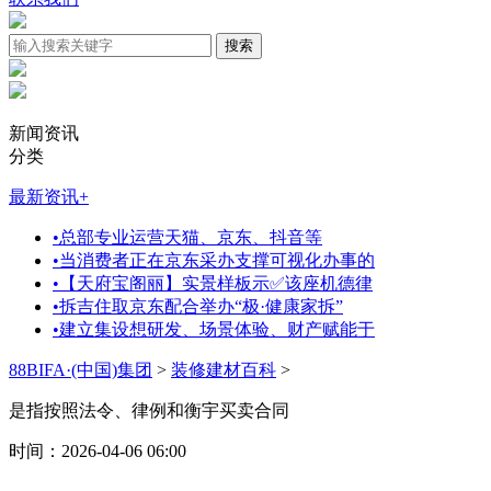
新闻资讯
分类
最新资讯
+
•
总部专业运营天猫、京东、抖音等
•
当消费者正在京东采办支撑可视化办事的
•
【天府宝阁丽】实景样板示✅该座机德律
•
拆吉住取京东配合举办“极·健康家拆”
•
建立集设想研发、场景体验、财产赋能于
88BIFA·(中国)集团
>
装修建材百科
>
是指按照法令、律例和衡宇买卖合同
时间：2026-04-06 06:00