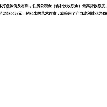
体打点体例及材料，住房公积金（含补没收积金）最高贷款额度上
价256300万元，约30米的艺术连廊，就采用了产自玻利维亚约4